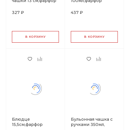
чашки 13 см,фарфор
100мл,фарфор
"NOBLE" серия
"NOBLE" серия
"IMPRESS"
"IMPRESS"
327 ₽
437 ₽
В КОРЗИНУ
В КОРЗИНУ
Блюдце
Бульонная чашка с
15,5см,фарфор
ручками 350мл,
"NOBLE" серия
10.5смб h=7см,