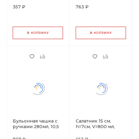
"IMPRESS"
фарфор "NOBLE"
357 ₽
763 ₽
серия "IMPRESS"
В КОРЗИНУ
В КОРЗИНУ
Бульонная чашка с
Салатник 15 см,
ручками 280мл, 10,5
h=7см, V=800 мл,
см, h=5,3 см, фарфор
фарфор "NOBLE"
"NOBLE" серия
серия "IMPRESS"