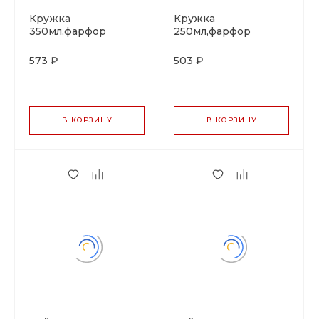
Кружка
Кружка
350мл,фарфор
250мл,фарфор
"NOBLE" серия
"NOBLE" серия
"IMPRESS"
"IMPRESS"
573 ₽
503 ₽
В КОРЗИНУ
В КОРЗИНУ