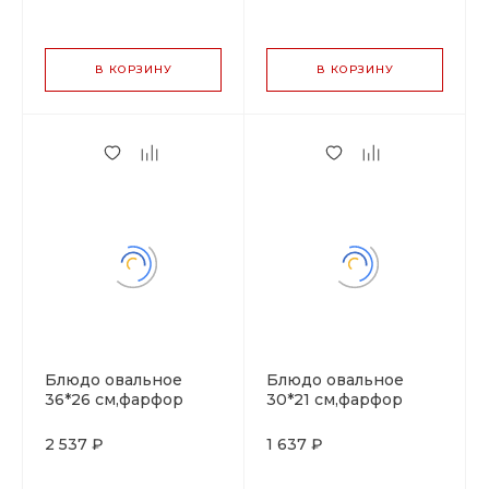
В КОРЗИНУ
В КОРЗИНУ
Блюдо овальное
Блюдо овальное
36*26 см,фарфор
30*21 см,фарфор
"NOBLE" серия
"NOBLE" серия
"IMPRESS"
"IMPRESS"
2 537 ₽
1 637 ₽