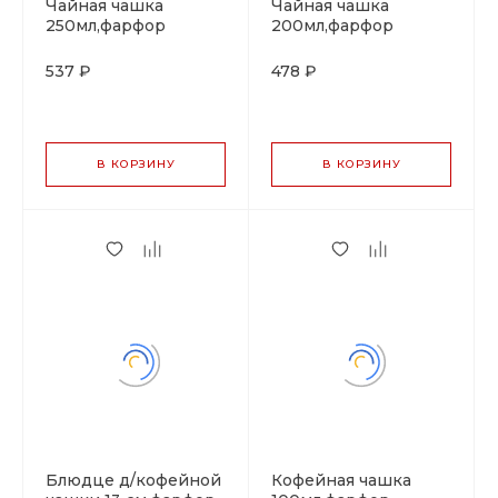
Чайная чашка
Чайная чашка
250мл,фарфор
200мл,фарфор
"NOBLE" серия
"NOBLE" серия
"IMPRESS"
"IMPRESS"
537 ₽
478 ₽
В КОРЗИНУ
В КОРЗИНУ
Блюдце д/кофейной
Кофейная чашка