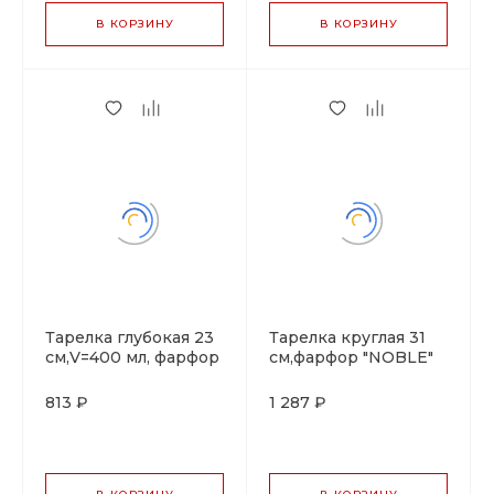
В КОРЗИНУ
В КОРЗИНУ
Тарелка глубокая 23
Тарелка круглая 31
см,V=400 мл, фарфор
см,фарфор "NOBLE"
"NOBLE" серия
серия "IMPRESS"
"IMPRESS"
813 ₽
1 287 ₽