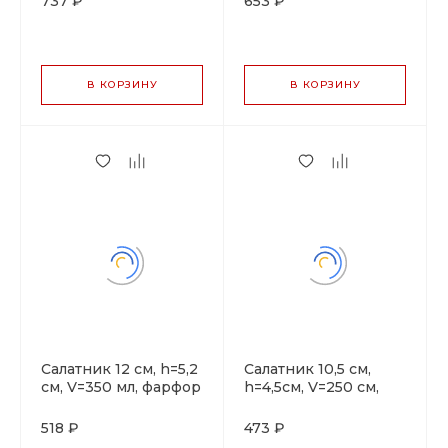
737 ₽
653 ₽
"IMPRESS"
В КОРЗИНУ
В КОРЗИНУ
Салатник 12 см, h=5,2
Салатник 10,5 см,
см, V=350 мл, фарфор
h=4,5см, V=250 см,
"NOBLE" серия
фарфор "NOBLE"
"IMPRESS"
серия "IMPRESS"
518 ₽
473 ₽