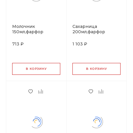
Молочник
Сахарница
150мл,фарфор
200мл,фарфор
"NOBLE" серия
"NOBLE" серия
"IMPRESS"
"IMPRESS"
713 ₽
1 103 ₽
В КОРЗИНУ
В КОРЗИНУ