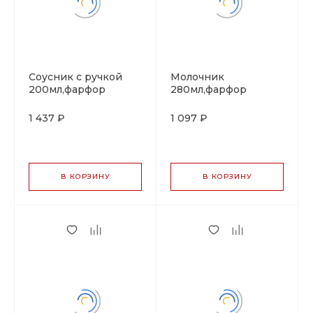
Соусник с ручкой
Молочник
200мл,фарфор
280мл,фарфор
"NOBLE" серия
"NOBLE" серия
"IMPRESS"
"IMPRESS"
1 437 ₽
1 097 ₽
В КОРЗИНУ
В КОРЗИНУ