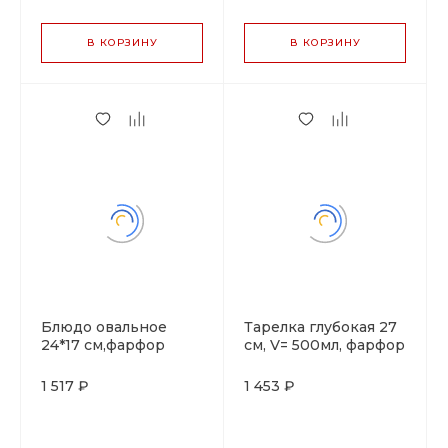
В КОРЗИНУ
В КОРЗИНУ
Блюдо овальное
Тарелка глубокая 27
24*17 см,фарфор
см, V= 500мл, фарфор
"NOBLE" серия
"NOBLE" серия
"IMPRESS"
"IMPRESS"
1 517 ₽
1 453 ₽