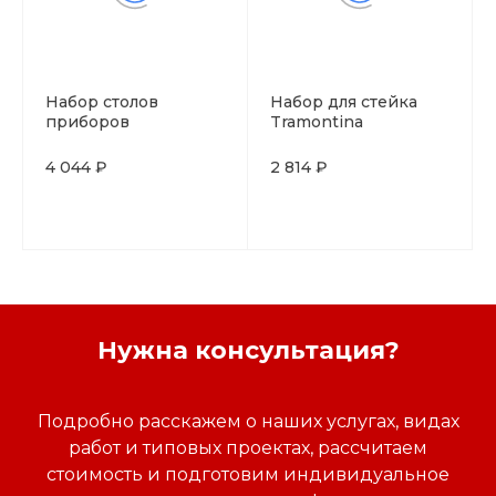
Набор столов
Набор для стейка
приборов
Tramontina
Tramontina Poliwood,
Tradicional 21 см, 12
12 предметов в
предметов (6 ножей
4 044 ₽
2 814 ₽
упаковке, Бразилия
+ 6 вилок), Бразилия
Нужна консультация?
Подробно расскажем о наших услугах, видах
работ и типовых проектах, рассчитаем
стоимость и подготовим индивидуальное