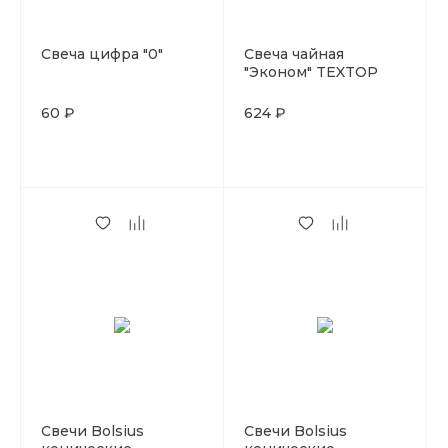
Свеча цифра "0"
Свеча чайная
"Эконом" TEXTOP
100 шт. в упаковке
(Россия)
60 ₽
624 ₽
Свечи Bolsius
Свечи Bolsius