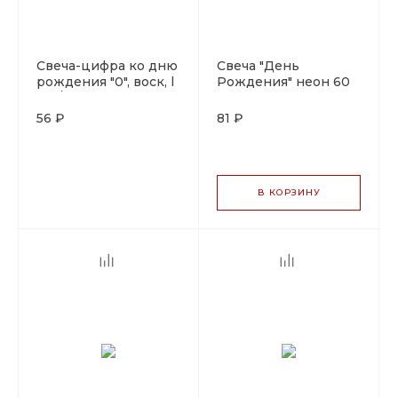
Свеча-цифра ко дню
Свеча "День
рождения "0", воск, l
Рождения" неон 60
144/74 мм, b 84 мм,
мм, 10 шт
белый+красный
56 ₽
81 ₽
В КОРЗИНУ