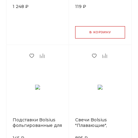
парафин 100%, 30 шт
подсвечнику, 24 шт/
1 248 ₽
119 ₽
уп
В КОРЗИНУ
Подставки Bolsius
Свечи Bolsius
фольгированные для
"Плавающие",
свечей в
парафин 100%, 30 шт
подсвечниках, 30