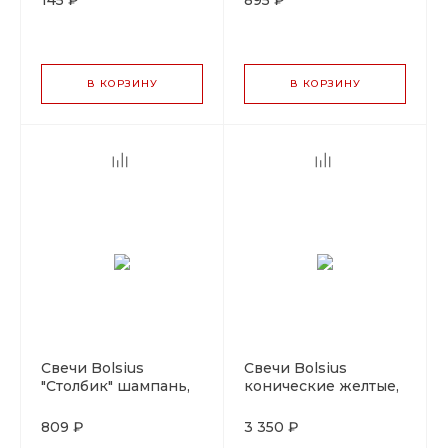
145 ₽
895 ₽
шт/уп
В КОРЗИНУ
В КОРЗИНУ
Свечи Bolsius
Свечи Bolsius
"Столбик" шампань,
конические желтые,
10 см, d 5 см,
24 см, d 2,3 см,
парафин 100%, 8 шт
парафин 100%, 100
809 ₽
3 350 ₽
шт