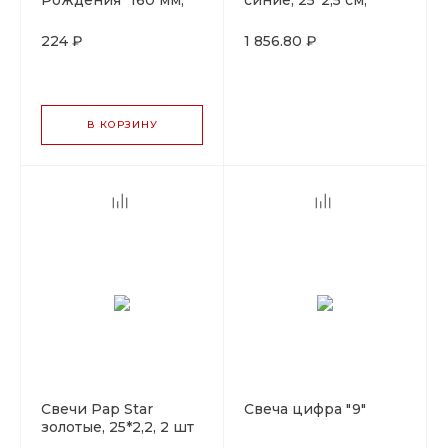
Рождения" 160 мм,
синие, 25*2,5 см,
буквы
парафин со
стеарином, 50 шт
224 ₽
1 856.80 ₽
В КОРЗИНУ
Свечи Pap Star
Свеча цифра "9"
золотые, 25*2,2, 2 шт