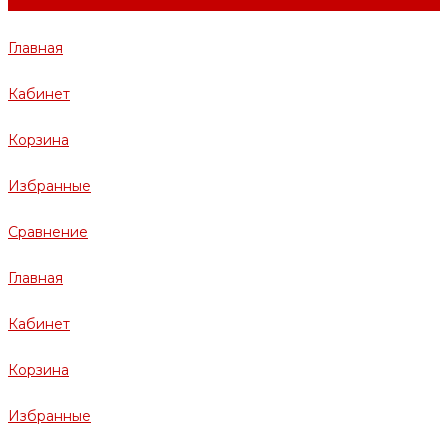
Главная
Кабинет
Корзина
Избранные
Сравнение
Главная
Кабинет
Корзина
Избранные