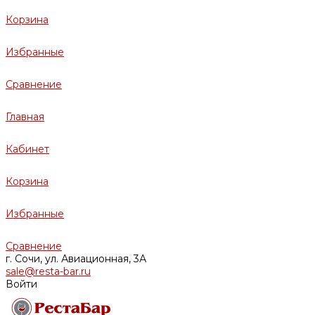
Корзина
Избранные
Сравнение
Главная
Кабинет
Корзина
Избранные
Сравнение
г. Сочи, ул. Авиационная, 3А
sale@resta-bar.ru
Войти