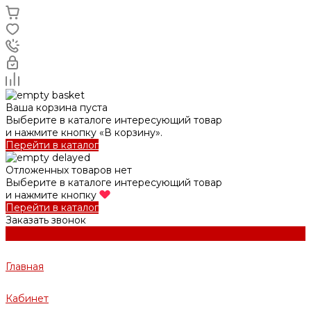
Ваша корзина пуста
Выберите в каталоге интересующий товар
и нажмите кнопку «В корзину».
Перейти в каталог
Отложенных товаров нет
Выберите в каталоге интересующий товар
и нажмите кнопку
Перейти в каталог
Заказать звонок
Главная
Кабинет